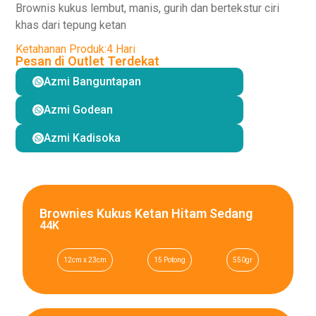
Brownis kukus lembut, manis, gurih dan bertekstur ciri
khas dari tepung ketan
Ketahanan Produk:
4 Hari
Pesan di Outlet Terdekat
Azmi Banguntapan
Azmi Godean
Azmi Kadisoka
Brownies Kukus Ketan Hitam Sedang
44K
12cm x 23cm
15 Potong
550gr