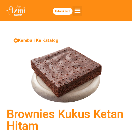
Hubungi Kami
Kembali Ke Katalog
Brownies Kukus Ketan
Hitam