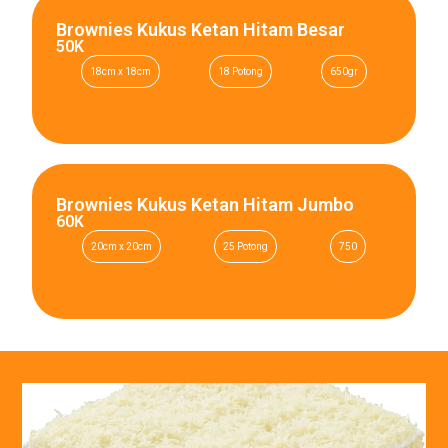
Brownies Kukus Ketan Hitam Besar
50K
18cm x 18cm
18 Potong
650gr
Brownies Kukus Ketan Hitam Jumbo
60K
20cm x 20cm
25 Potong
750